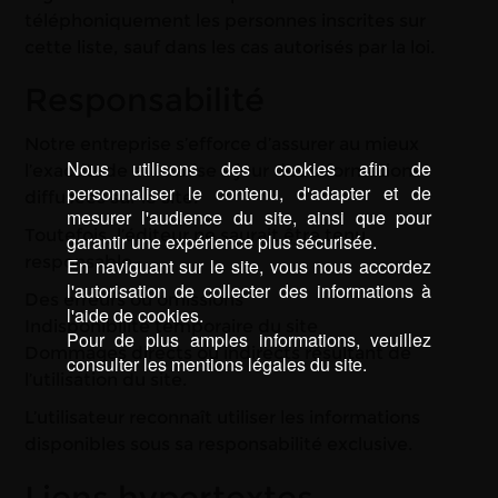
téléphoniquement les personnes inscrites sur
cette liste, sauf dans les cas autorisés par la loi.
Responsabilité
Notre entreprise s’efforce d’assurer au mieux
Nous utilisons des cookies afin de
l’exactitude et la mise à jour des informations
personnaliser le contenu, d'adapter et de
diffusées sur le site.
mesurer l'audience du site, ainsi que pour
Toutefois, l’éditeur ne saurait être tenu
garantir une expérience plus sécurisée.
responsable :
En naviguant sur le site, vous nous accordez
l'autorisation de collecter des informations à
Des erreurs ou omissions
l'aide de cookies.
Indisponibilité temporaire du site
Pour de plus amples informations, veuillez
Dommages directs ou indirects résultant de
consulter les mentions légales du site.
l’utilisation du site.
L’utilisateur reconnaît utiliser les informations
disponibles sous sa responsabilité exclusive.
Liens hypertextes