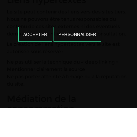
Le site peut contenir des liens vers des sites tiers.
Nous ne pouvons être tenus responsables du
contenu de ces sites externes ni des éventuels
dommages pouvant résulter de leur consultation.
ACCEPTER
PERSONNALISER
La création de liens hypertextes vers le site est
autorisée sous réserve :
Ne pas utiliser la technique du « deep linking »
Mentionner clairement la source
Ne pas porter atteinte à l’image ou à la réputation
du site.
Médiation de la
consommation
Conformément aux dispositions du Code de la
consommation, le consommateur peut recourir
gratuitement à un médiateur de la consommation