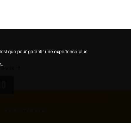
ainsi que pour garantir une expérience plus
s.
evis ?
40
, 40180 YZOSSE