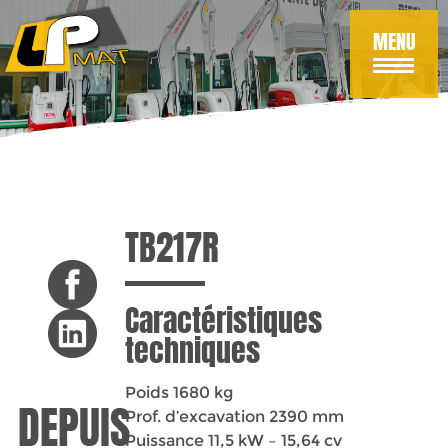
Aller
au
MENU
contenu
principal
TB217R
Caractéristiques
techniques
Poids 1680 kg
Prof. d’excavation 2390 mm
Puissance 11,5 kW – 15,64 cv