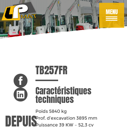
Aller
au
MENU
contenu
principal
TB257FR
Caractéristiques
techniques
Poids 5840 kg
Prof. d’excavation 3895 mm
Puissance 39 KW – 52,3 cv