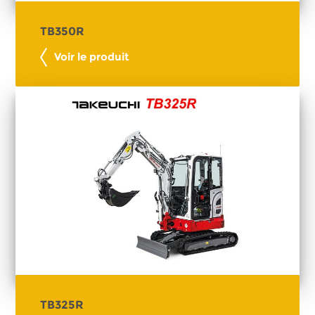
TB350R
Voir le produit
TB325R